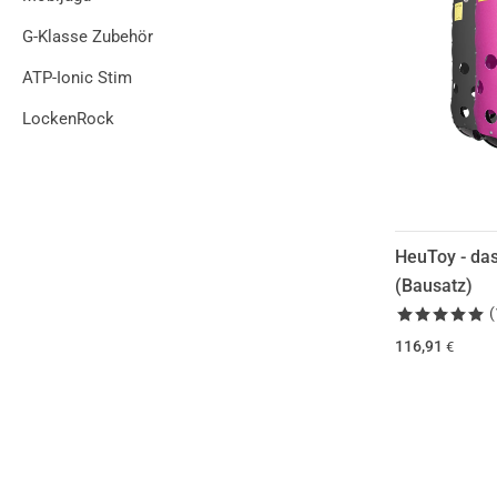
G-Klasse Zubehör
ATP-Ionic Stim
LockenRock
HeuToy - das
(Bausatz)
(
116,91
€