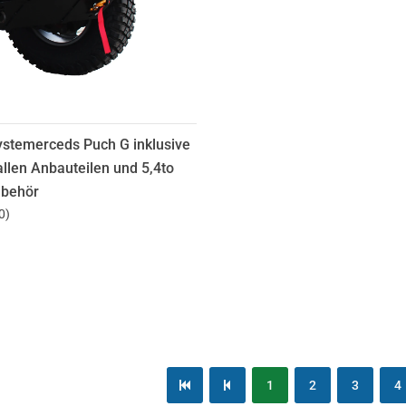
ystemerceds Puch G inklusive
llen Anbauteilen und 5,4to
ubehör
0
)
1
2
3
4
first page
previous page