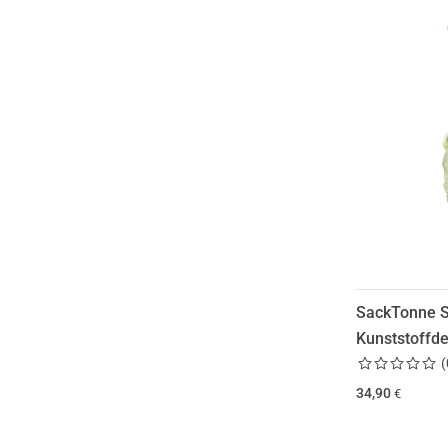
SackTonne St
Kunststoffde
(
34,90
€