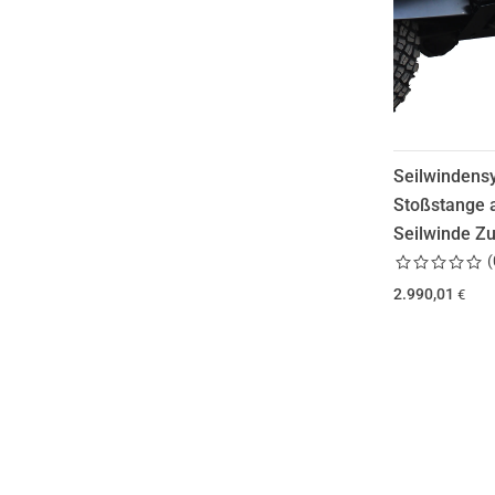
Seilwindens
Stoßstange a
Seilwinde Z
(
2.990,01
€