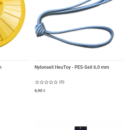
m
Nylonseil HeuToy - PES-Seil 6,0 mm
(
0
)
6,90
€