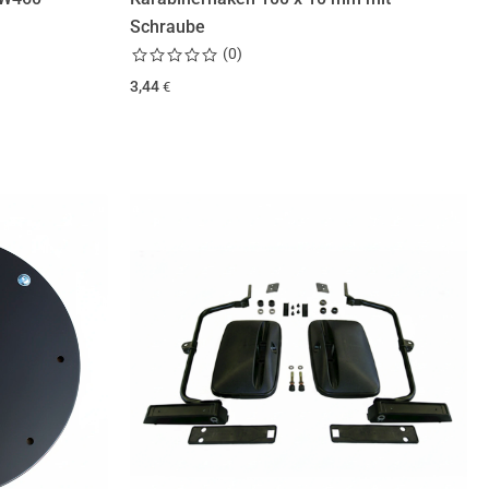
Schraube
(
0
)
3,44
€