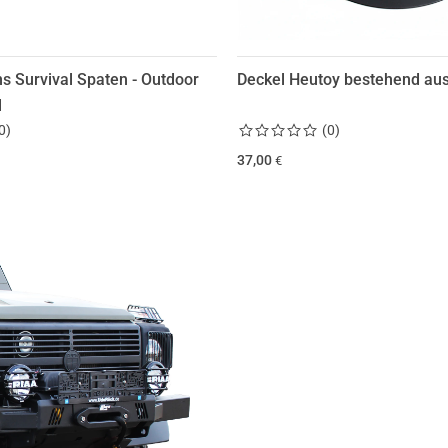
ns Survival Spaten - Outdoor
Deckel Heutoy bestehend aus
l
0
)
(
0
)
37,00
€