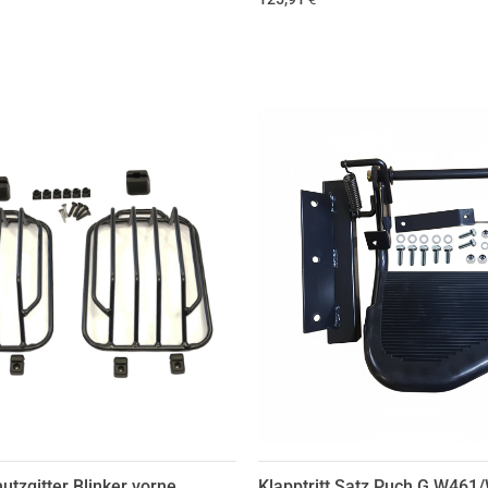
utzgitter Blinker vorne
Klapptritt Satz Puch G W461