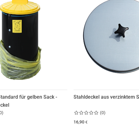
andard für gelben Sack -
Stahldeckel aus verzinktem S
ckel
0
)
(
0
)
16,90
€