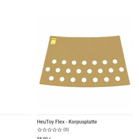
HeuToy Flex - Korpusplatte
(
0
)
58,00
€