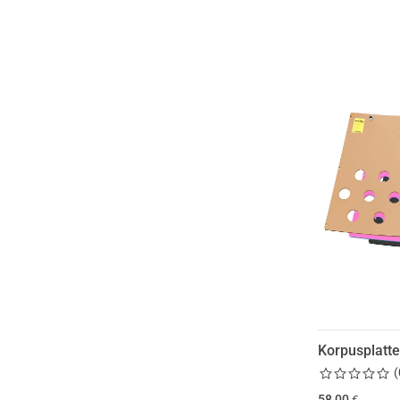
Korpusplatt
(
58,00
€