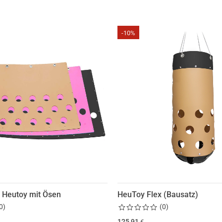
-10%
e Heutoy mit Ösen
HeuToy Flex (Bausatz)
0
)
(
0
)
125,91
€