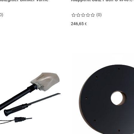
0
)
(
0
)
246,65
€