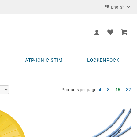
English
R
ATP-IONIC STIM
LOCKENROCK
Products per page
4
8
16
32