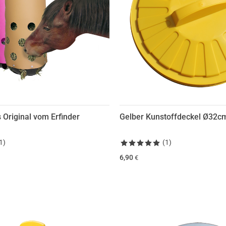
 Original vom Erfinder
Gelber Kunstoffdeckel Ø32c
1
)
(
1
)
6,90
€