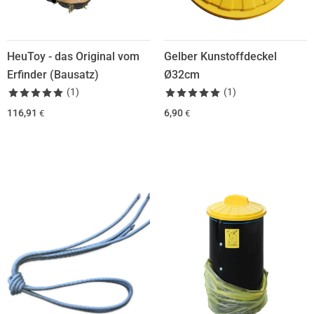
HeuToy - das Original vom
Gelber Kunstoffdeckel
Erfinder (Bausatz)
Ø32cm
(
1
)
(
1
)
116,91
6,90
€
€