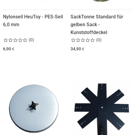
Nylonseil HeuToy - PES-Seil
SackTonne Standard für
6,0 mm
gelben Sack -
Kunststoffdeckel
(
0
)
(
0
)
6,90
34,90
€
€