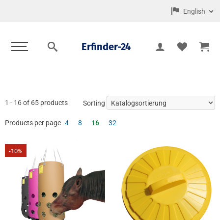
English
Erfinder-24
1 - 16 of 65 products
Sorting
Products per page
4
8
16
32
-10%