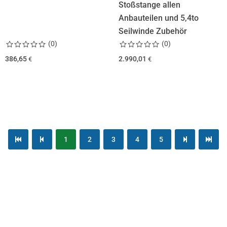
Stoßstange allen
Anbauteilen und 5,4to
Seilwinde Zubehör
(
0
)
(
0
)
386,65
2.990,01
€
€
1
2
3
4
5
first page
previous page
next page
last page