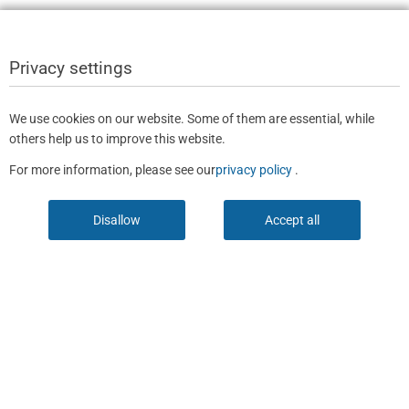
Privacy settings
We use cookies on our website. Some of them are essential, while
others help us to improve this website.
For more information, please see our
privacy policy
.
Disallow
Accept all
With our newsletter you are always well informed.