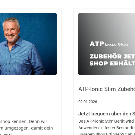
ATP-Ionic Stim Zubehö
02.01.2026
Jetzt bequem über den 
neshop kennen. Denn wir
Das ATP-ionic Stim Gerät wird s
tem umgezogen, damit dein
Anwender ein fester Bestandtei
r wird.
unserem Shop Erfinder-24 ab s