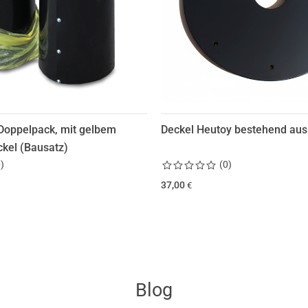
Doppelpack, mit gelbem
Deckel Heutoy bestehend aus 
ckel (Bausatz)
0
)
(
0
)
37,00
€
Blog