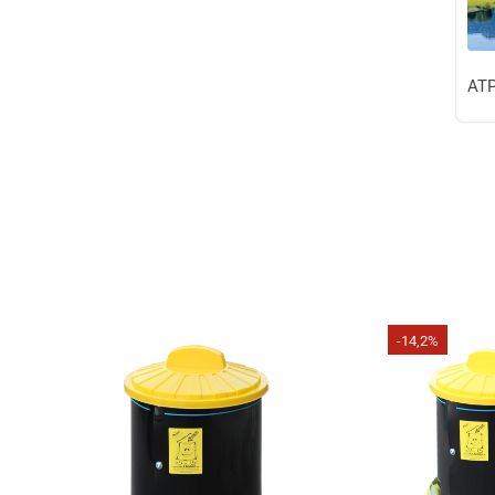
ATP
-14,2%