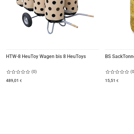
HTW-8 HeuToy Wagen bis 8 HeuToys
BS SackTonne
(
0
)
(
489,01
15,51
€
€