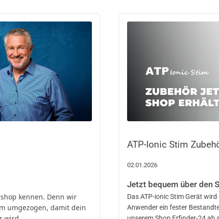
ATP-Ionic Stim Zubehö
02.01.2026
Jetzt bequem über den 
neshop kennen. Denn wir
Das ATP-ionic Stim Gerät wird s
tem umgezogen, damit dein
Anwender ein fester Bestandtei
r wird.
unserem Shop Erfinder-24 ab s