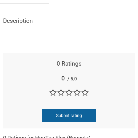
Description
0
Ratings
0
/ 5,0
Submit rating
0
Ratings for HeuToy Flex (Bausatz)