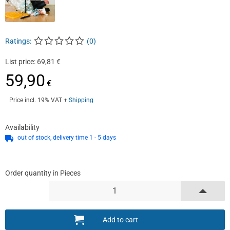
Ratings:
(
0
)
List price: 69,81 €
59,90
€
Price incl. 19% VAT
+
Shipping
Availability
out of stock, delivery time 1 - 5 days
Order quantity in Pieces