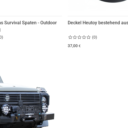
ns Survival Spaten - Outdoor
Deckel Heutoy bestehend aus
l
0
)
(
0
)
37,00
€