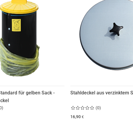
andard für gelben Sack -
Stahldeckel aus verzinktem S
ckel
0
)
(
0
)
16,90
€