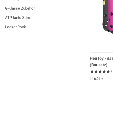
G-Klasse Zubehör
ATP-Ionic Stim
LockenRock
HeuToy - das
(Bausatz)
(
116,91
€