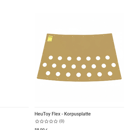
HeuToy Flex - Korpusplatte
(
0
)
58,00
€