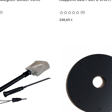
0
)
(
0
)
246,65
€