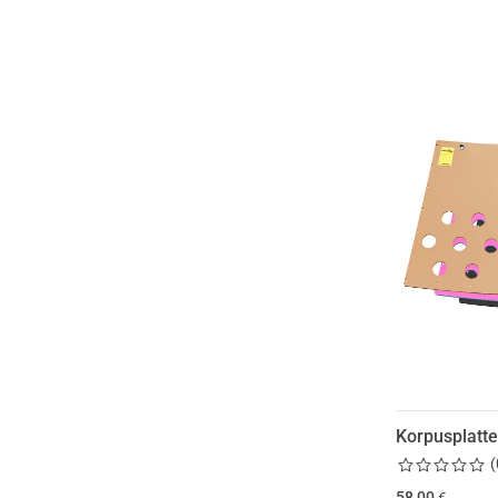
Korpusplatt
(
58,00
€