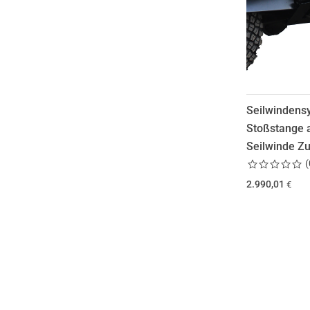
Seilwindens
Stoßstange a
Seilwinde Z
(
2.990,01
€