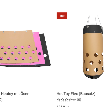
-10%
e Heutoy mit Ösen
HeuToy Flex (Bausatz)
0
)
(
0
)
125,91
€