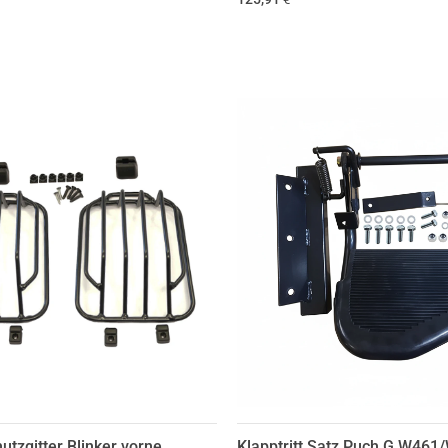
utzgitter Blinker vorne
Klapptritt Satz Puch G W461