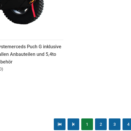
ystemerceds Puch G inklusive
llen Anbauteilen und 5,4to
ubehör
0
)
1
2
3
4
erste Seite
vorherige Seite