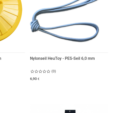
m
Nylonseil HeuToy - PES-Seil 6,0 mm
(
0
)
6,90
€