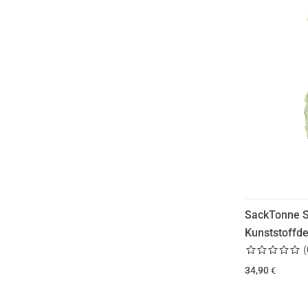
SackTonne St
Kunststoffde
(
34,90
€