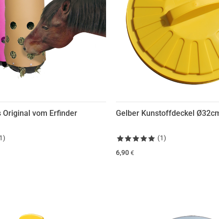
 Original vom Erfinder
Gelber Kunstoffdeckel Ø32c
1
)
(
1
)
6,90
€