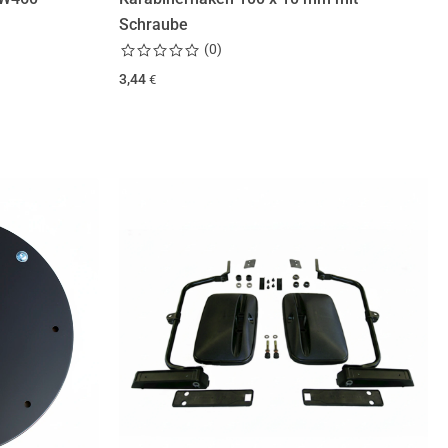
Schraube
(
0
)
3,44
€